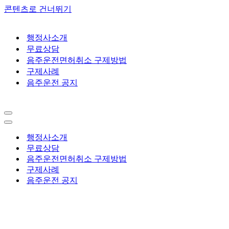
콘텐츠로 건너뛰기
행정사소개
무료상담
음주운전면허취소 구제방법
구제사례
음주운전 공지
내
비
내
게
비
행정사소개
이
게
무료상담
션
이
음주운전면허취소 구제방법
메
션
구제사례
뉴
메
음주운전 공지
뉴